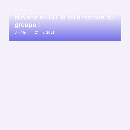
Autres
,
BD
Nirvana en BD, la folle histoire du
groupe !
21 mai 2021
Amélie