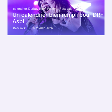
calendrier
,
Durbuy Rock Festival
,
Festivals
Un calendrier bien rempli pour DRF
Asbl
5 février 2026
ReMarck