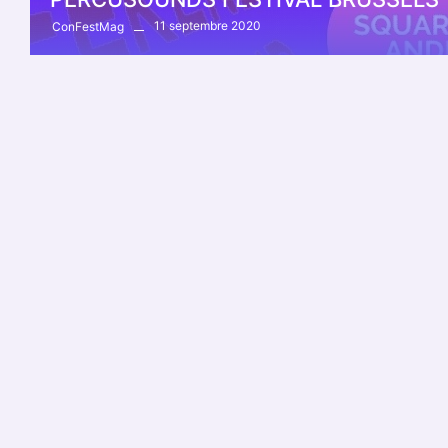
11 septembre 2020
ConFestMag