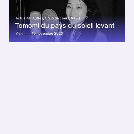
Actualité
,
Autres
,
Coup de coeur
,
News
Tomomi du pays du soleil levant
16 novembre 2020
Yole