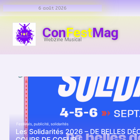
6 août 2026
Con
Fest
Mag
Webzine Musical
Festivals
,
publicité
,
solidarités
Les Solidarités 2026 – DE BELLES 
COUPS DE COEUR !