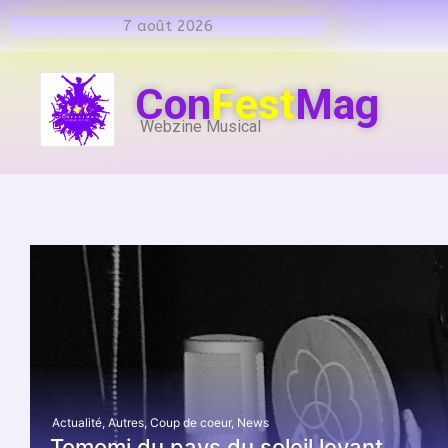
7 août 2026
Con
Fest
Mag
Webzine Musical
Actualité
,
Autres
,
Coup de coeur
,
News
Tomomi du pays du soleil levant