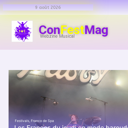
9 août 2026
Con
Fest
Mag
Webzine Musical
Festivals
,
Franco de Spa
Les Francos du jeudi en mode baroud