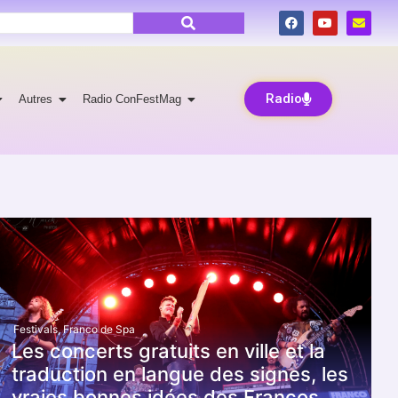
Radio
Autres
Radio ConFestMag
Festivals
,
Franco de Spa
Les concerts gratuits en ville et la
traduction en langue des signes, les
vraies bonnes idées des Francos.