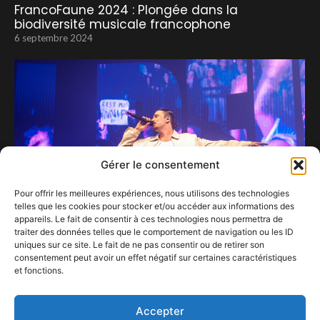
FrancoFaune 2024 : Plongée dans la
biodiversité musicale francophone
6 septembre 2024
Gérer le consentement
Pour offrir les meilleures expériences, nous utilisons des technologies
telles que les cookies pour stocker et/ou accéder aux informations des
appareils. Le fait de consentir à ces technologies nous permettra de
traiter des données telles que le comportement de navigation ou les ID
uniques sur ce site. Le fait de ne pas consentir ou de retirer son
consentement peut avoir un effet négatif sur certaines caractéristiques
Pierre Garnier au Forest National : un show à
et fonctions.
marquer d’une « Pierre » blanche !
9 avril 2025
Accepter