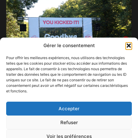
Gérer le consentement
Pour offrir les meilleures expériences, nous utilisons des technologies
telles que les cookies pour stocker et/ou accéder aux informations des
appareils. Le fait de consentir à ces technologies nous permettra de
traiter des données telles que le comportement de navigation ou les ID
uniques sur ce site. Le fait de ne pas consentir ou de retirer son
consentement peut avoir un effet négatif sur certaines caractéristiques
Run To Kick 2025 : quand la musique, la course
et fonctions.
et la solidarité battent à l’unisson
30 septembre 2025
Accepter
Refuser
Voir les préférences