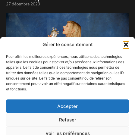
27 décembre 2023
Gérer le consentement
Pour offrir les meilleures expériences, nous utilisons des technologies
telles que les cookies pour stocker et/ou accéder aux informations des
appareils. Le fait de consentir à ces technologies nous permettra de
traiter des données telles que le comportement de navigation ou les ID
uniques sur ce site. Le fait de ne pas consentir ou de retirer son
consentement peut avoir un effet négatif sur certaines caractéristiques
AURORA // WHAT HAPPENED TO THE EARTH? PART
et fonctions.
1. // BRUSSELS
4 avril 2024
Accepter
Refuser
Voir les préférences