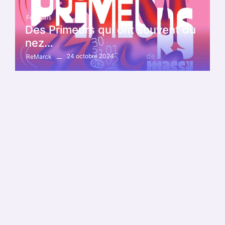
Festivals
Des Primeurs qui ont souvent du
nez…
24 octobre 2024
ReMarck