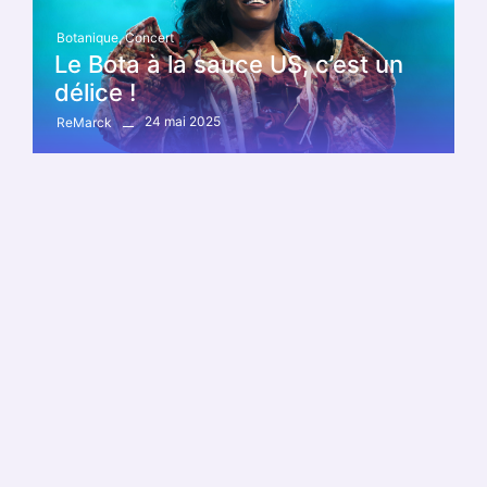
Botanique
,
Concert
Le Bota à la sauce US, c’est un
délice !
24 mai 2025
ReMarck