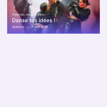
Festivals
,
les gens d'ère
Danse tes idées !
2 août 2023
ReMarck