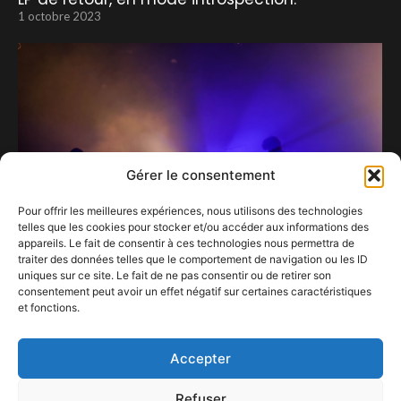
1 octobre 2023
Gérer le consentement
Pour offrir les meilleures expériences, nous utilisons des technologies
telles que les cookies pour stocker et/ou accéder aux informations des
appareils. Le fait de consentir à ces technologies nous permettra de
traiter des données telles que le comportement de navigation ou les ID
uniques sur ce site. Le fait de ne pas consentir ou de retirer son
consentement peut avoir un effet négatif sur certaines caractéristiques
Tukan enflamme l’Orangerie au festival des
et fonctions.
nuits 2023 du Botanique
3 mai 2023
Accepter
Refuser