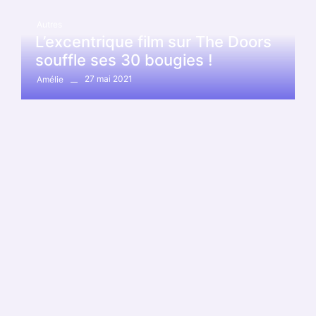
Autres
L’excentrique film sur The Doors
souffle ses 30 bougies !
27 mai 2021
Amélie