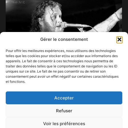
Gérer le consentement
Pour offrir les meilleures expériences, nous utilisons des technologies
telles que les cookies pour stocker et/ou accéder aux informations des
appareils. Le fait de consentir à ces technologies nous permettra de
traiter des données telles que le comportement de navigation ou les ID
uniques sur ce site. Le fait de ne pas consentir ou de retirer son
consentement peut avoir un effet négatif sur certaines caractéristiques
La Flandre et les States à l’horizon de Virgin
et fonctions.
Prozak.
8 juillet 2022
Accepter
Refuser
Voir les préférences