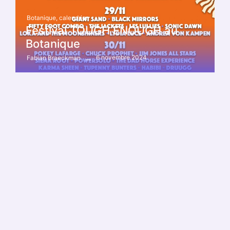
Botanique
,
calendrier
Festival TOUGH ENOUGH au
Botanique
6 novembre 2024
Fabian Braeckman