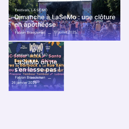
Festivals
,
LA SE MO
Dimanche à LaSeMo : une clôture
en apothéose
17 juillet 2025
Fabian Braeckman
Festivals
,
LA SE MO
LaSeMo on ne
s’en lasse pas !
Fabian Braeckman
26 janvier 2025