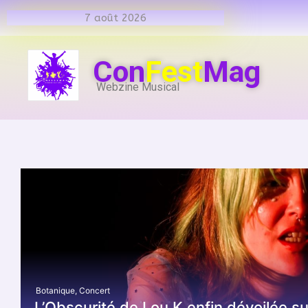
7 août 2026
Con
Fest
Mag
Webzine Musical
Botanique
,
Concert
L’Obscurité de Lou K enfin dévoilée s