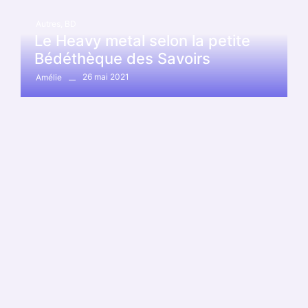
Autres
,
BD
Le Heavy metal selon la petite
Bédéthèque des Savoirs
26 mai 2021
Amélie