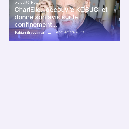
Actualité
,
News
CharlElie…découvre KOBUGI et
donne son avis sur le
confinement…
19 novembre 2020
Fabian Braeckman