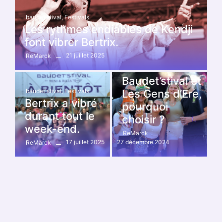
baudet'stival
,
Festivals
Les rythmes endiablés de Kendji
font vibrer Bertrix.
21 juillet 2025
ReMarck
baudet'stival
,
Festivals
,
les gens d'ère
Baudet’stival et
baudet'stival
,
Festivals
Les Gens d’Ere,
Bertrix a vibré
pourquoi
durant tout le
choisir ?
week-end.
ReMarck
17 juillet 2025
27 décembre 2024
ReMarck