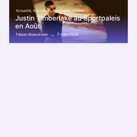
Actualité
,
live nation
,
sportpaleis anvers
Justin Timberlake au Sportpaleis
en Août.
2 mars 2024
Fabian Braeckman