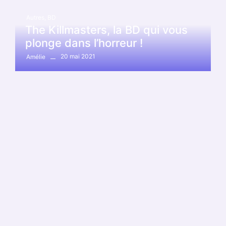
Autres
,
BD
The Killmasters, la BD qui vous
plonge dans l’horreur !
20 mai 2021
Amélie