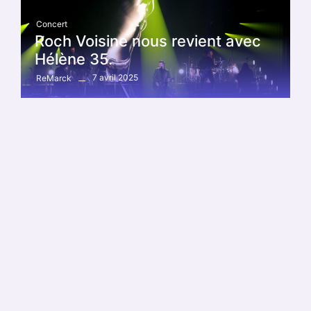
Concert
Roch Voisine nous revient avec
Hélène 35.
7 avril 2025
ReMarck