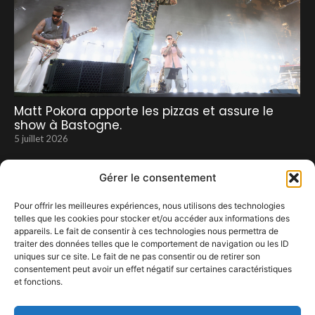
Matt Pokora apporte les pizzas et assure le
show à Bastogne.
5 juillet 2026
Gérer le consentement
Pour offrir les meilleures expériences, nous utilisons des technologies
telles que les cookies pour stocker et/ou accéder aux informations des
appareils. Le fait de consentir à ces technologies nous permettra de
traiter des données telles que le comportement de navigation ou les ID
uniques sur ce site. Le fait de ne pas consentir ou de retirer son
consentement peut avoir un effet négatif sur certaines caractéristiques
Les Francofolies de Spa 2023 un moment en
et fonctions.
famille à ne pas manquer
13 avril 2023