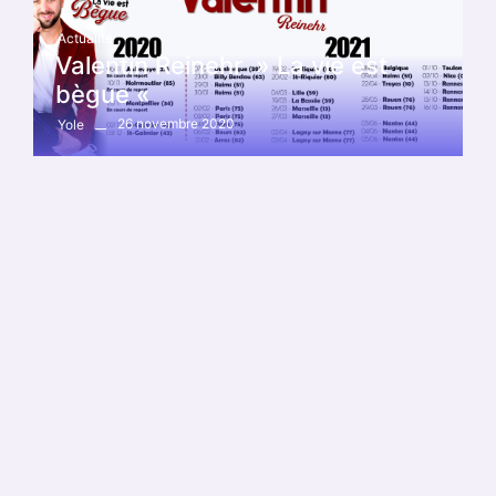
Actualité
Valentin Reinehr » La vie est
bègue «
26 novembre 2020
Yole