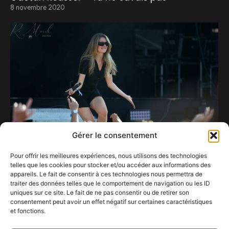
8 novembre 2020
Gérer le consentement
Pour offrir les meilleures expériences, nous utilisons des technologies
telles que les cookies pour stocker et/ou accéder aux informations des
Adèle Castillon inaugure la scène Zanzibar en
appareils. Le fait de consentir à ces technologies nous permettra de
mode festival de Cannes.
traiter des données telles que le comportement de navigation ou les ID
1 septembre 2025
uniques sur ce site. Le fait de ne pas consentir ou de retirer son
consentement peut avoir un effet négatif sur certaines caractéristiques
et fonctions.
17.09 > 06.11 MAISON DES ARTS Couleur / Lumière
17 septembre 2022