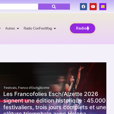
Radio
Autres
Radio ConFestMag
Festivals
,
Franco d'Esch/Alzette
Les Francofolies Esch/Alzette 2026
signent une édition historique : 45.000
festivaliers, trois jours complets et une
clôture triomphale avec Helena…