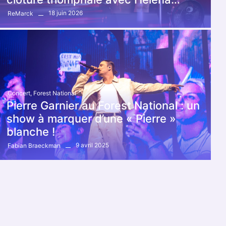
18 juin 2026
ReMarck
Concert
,
Forest National
Pierre Garnier au Forest National : un
show à marquer d’une « Pierre »
blanche !
9 avril 2025
Fabian Braeckman