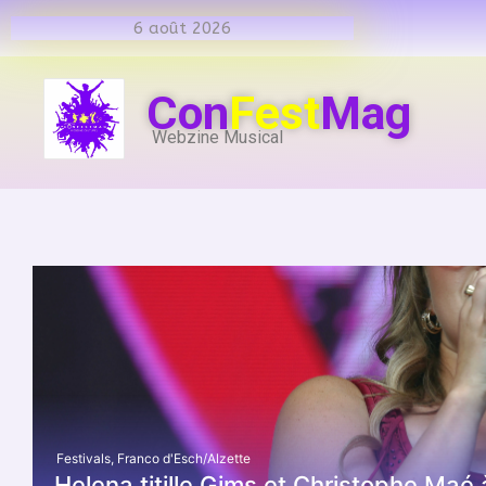
6 août 2026
Con
Fest
Mag
Webzine Musical
Festivals
,
Franco d'Esch/Alzette
Helena titille Gims et Christophe Maé 