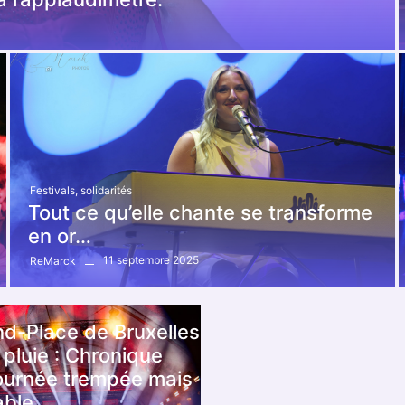
Festivals
,
solidarités
Tout ce qu’elle chante se transforme
en or…
11 septembre 2025
ReMarck
nd-Place de Bruxelles
 pluie : Chronique
journée trempée mais
able