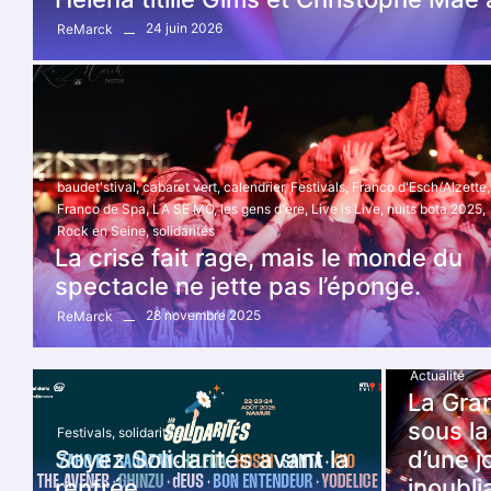
24 juin 2026
ReMarck
baudet'stival
,
cabaret vert
,
calendrier
,
Festivals
,
Franco d'Esch/Alzette
,
Franco de Spa
,
LA SE MO
,
les gens d'ère
,
Live is Live
,
nuits bota 2025
,
Rock en Seine
,
solidarités
La crise fait rage, mais le monde du
spectacle ne jette pas l’éponge.
28 novembre 2025
ReMarck
Actualité
La Gra
sous la
Festivals
,
solidarités
Soyez Solidarités avant la
d’une 
rentrée…
inoubli