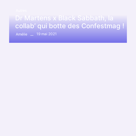
Autres
Dr Martens x Black Sabbath, la
collab’ qui botte des Confestmag !
19 mai 2021
Amélie