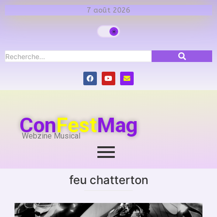
7 août 2026
Con
Fest
Mag
Webzine Musical
feu chatterton
baudet'stival
,
cabaret vert
,
calendrier
,
Festivals
,