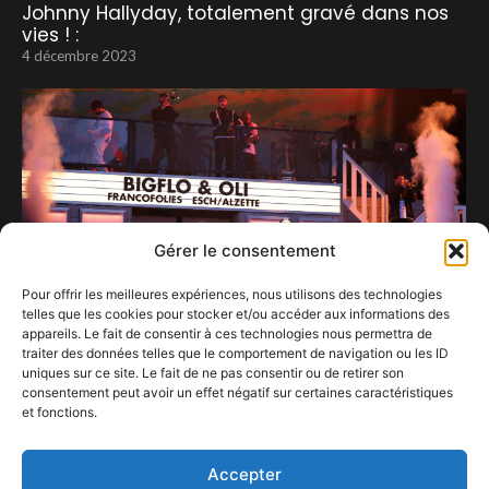
Johnny Hallyday, totalement gravé dans nos
vies ! :
4 décembre 2023
Gérer le consentement
Pour offrir les meilleures expériences, nous utilisons des technologies
telles que les cookies pour stocker et/ou accéder aux informations des
appareils. Le fait de consentir à ces technologies nous permettra de
traiter des données telles que le comportement de navigation ou les ID
uniques sur ce site. Le fait de ne pas consentir ou de retirer son
consentement peut avoir un effet négatif sur certaines caractéristiques
De Toulouse à Esch-sur-Alzette, mais avec un
et fonctions.
crochet par Mexico.
24 juin 2025
Accepter