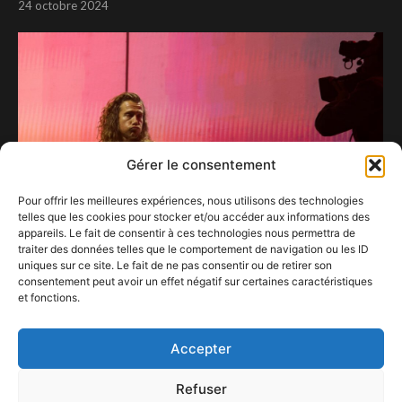
24 octobre 2024
Gérer le consentement
Pour offrir les meilleures expériences, nous utilisons des technologies
telles que les cookies pour stocker et/ou accéder aux informations des
appareils. Le fait de consentir à ces technologies nous permettra de
traiter des données telles que le comportement de navigation ou les ID
uniques sur ce site. Le fait de ne pas consentir ou de retirer son
consentement peut avoir un effet négatif sur certaines caractéristiques
Julien Doré : entre tendresse, trappe piégeuse
et fonctions.
et baleine volante !
11 novembre 2025
Accepter
Refuser