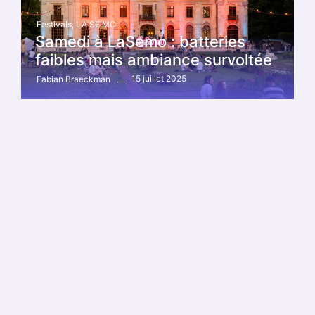
Festivals
,
LA SE MO
Samedi à LaSemo : batteries
faibles mais ambiance survoltée
15 juillet 2025
Fabian Braeckman