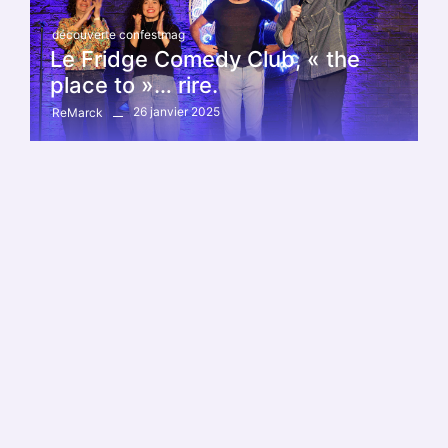
découverte confestmag
Le Fridge Comedy Club, « the
place to »… rire.
26 janvier 2025
ReMarck