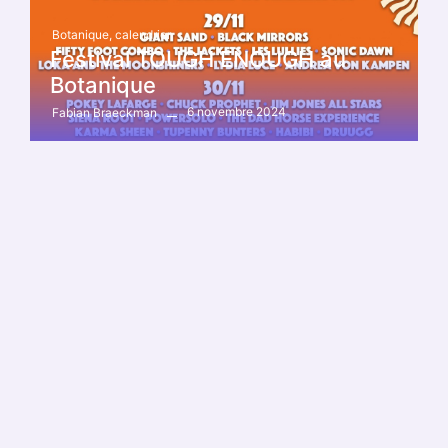
Botanique
,
calendrier
Festival TOUGH ENOUGH au
Botanique
6 novembre 2024
Fabian Braeckman