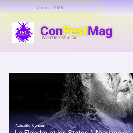
7 août 2026
Con
Fest
Mag
Webzine Musical
Actualité
,
Concert
La Flandre et les States à l’horizon de