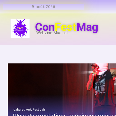
9 août 2026
Con
Fest
Mag
Webzine Musical
cabaret vert
,
Festivals
Pluie de prestations scéniques remua