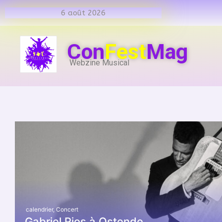
6 août 2026
Con
Fest
Mag
Webzine Musical
calendrier
,
Concert
Gabriel Rios à Ostende.