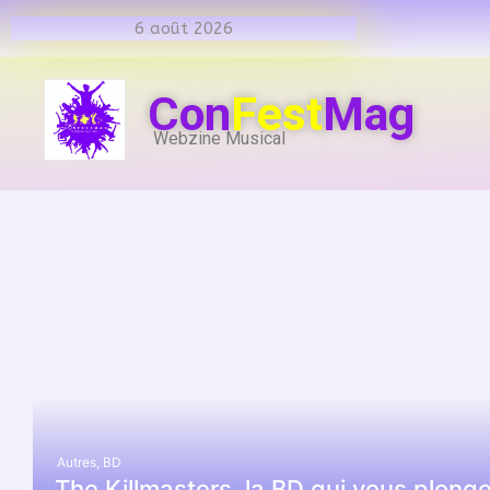
6 août 2026
Con
Fest
Mag
Webzine Musical
Autres
,
BD
The Killmasters, la BD qui vous plonge 