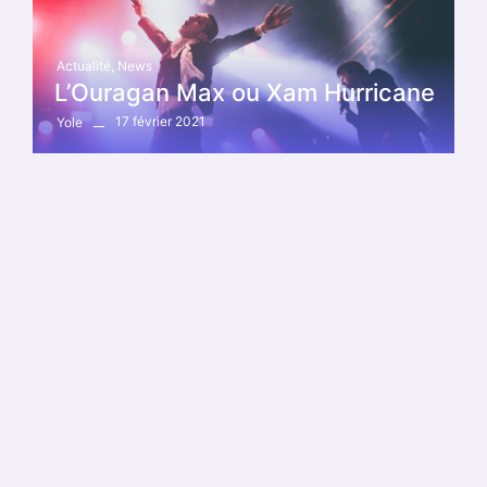
Actualité
,
News
L’Ouragan Max ou Xam Hurricane
17 février 2021
Yole