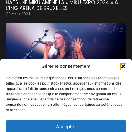
HATSUNE MIKU AMÈNE LA « MIKU EXPO 2024 » À
L’ING ARENA DE BRUXELLES
25 mars 2024
Gérer le consentement
Pour offrir les meilleures expériences, nous utilisons des technologies
telles que les cookies pour stocker et/ou accéder aux informations des
appareils. Le fait de consentir à ces technologies nous permettra de
traiter des données telles que le comportement de navigation ou les ID
uniques sur ce site. Le fait de ne pas consentir ou de retirer son
consentement peut avoir un effet négatif sur certaines caractéristiques
Maëva réussit son baptême du feu, ou plutôt
et fonctions.
des planches, au Baudet.
3 août 2022
Accepter