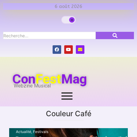
6 août 2026
Con
Fest
Mag
Webzine Musical
Couleur Café
Actualité
,
Festivals