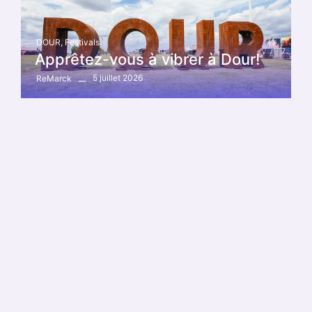
DOUR
,
Festivals
Apprêtez-vous à vibrer à Dour!
5 juillet 2026
ReMarck