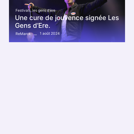
Festivals
,
les gens d'ère
Une cure de jouvence signée Les
Gens d’Ere.
1 août 2024
ReMarck