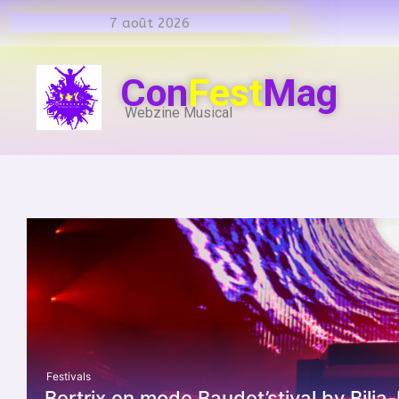
7 août 2026
Con
Fest
Mag
Webzine Musical
Festivals
Bertrix en mode Baudet’stival by Bili