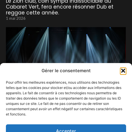
Le Zion club, coin sympa indissociable du
Cabaret Vert, fera encore résonner Dub et
reggae cette année.
1 mai 2026
Gérer le consentement
Pour offrir les meilleures expériences, nous utilisons des technologies
telles que les cookies pour stocker et/ou accéder aux informations des
appareils. Le fait de consentir à ces technologies nous permettra de
traiter des données telles que le comportement de navigation ou les ID
uniques sur ce site. Le fait de ne pas consentir ou de retirer son
consentement peut avoir un effet négatif sur certaines caractéristiques
Zaho enflamme Bruxelles : deuxième date, et
et fonctions.
déjà une tournée qui prend feu
27 février 2026
Accepter