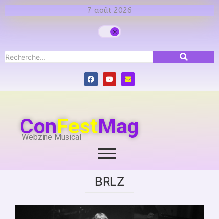
7 août 2026
Con
Fest
Mag
Webzine Musical
BRLZ