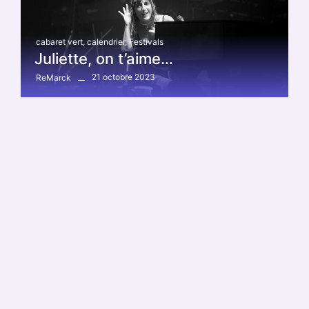
cabaret vert
,
calendrier
,
Festivals
Juliette, on t’aime…
21 octobre 2023
ReMarck