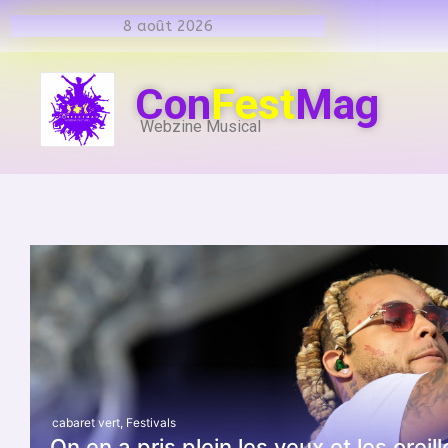
8 août 2026
Con
Fest
Mag
Webzine Musical
cabaret vert
,
Festivals
On en a pris plein les yeux et les oreil