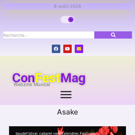
8 août 2026
Con
Fest
Mag
Webzine Musical
Asake
baudet'stival
,
cabaret vert
,
calendrier
,
Festivals
,