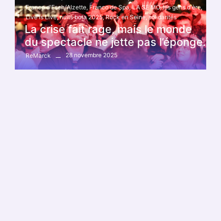
Franco d'Esch/Alzette
,
Franco de Spa
,
LA SE MO
,
les gens d'ère
,
Live is Live
,
nuits bota 2025
,
Rock en Seine
,
solidarités
La crise fait rage, mais le monde
du spectacle ne jette pas l’éponge.
28 novembre 2025
ReMarck