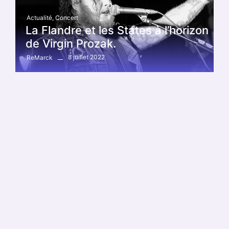
Actualité
,
Concert
La Flandre et les States à l’horizon
de Virgin Prozak.
8 juillet 2022
ReMarck