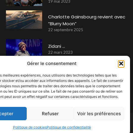
19 mai 2023
Charlotte Gainsbourg revient avec
“Blurry Moon”
22 septembre 2025
Zidani …
22 mars 2023
Gérer le consentement
VIP au FRANCOFOLIES DE SPA …
les meilleures expériences, nous utilisons des technologies telles que les
 stocker et/ou accéder aux informations des appareils. Le fait de consentir
3 juillet 2023
ologies nous permettra de traiter des données telles que le comportement
n ou les ID uniques sur ce site. Le fait de ne pas consentir ou de retirer son
 peut avoir un effet négatif sur certaines caractéristiques et fonctions.
cepter
Refuser
Voir les préférences
Politique de cookies
Politique de confidentialité