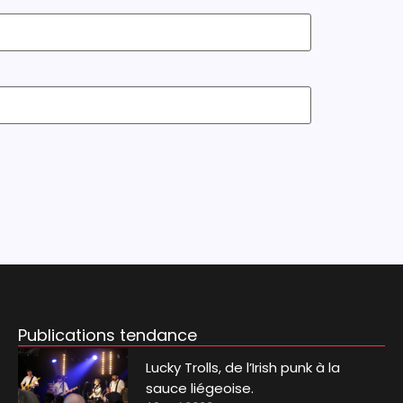
Publications tendance
Lucky Trolls, de l’Irish punk à la
sauce liégeoise.