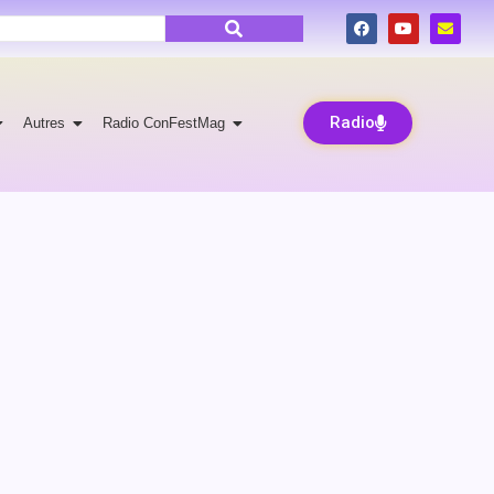
Radio
Autres
Radio ConFestMag