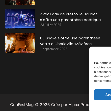
Avec Eddy de Pretto, le Baudet
s’offre une parenthèse poétique.
23 juillet 2025
DJ Snake s’offre une parenthèse
verte à Charleville-Mézières.
1 septembre 2025
Pour offrir 
cookies pour
à ces techn
de navigatio
consentement
Ac
ConFestMag ©
2026
Créé par Alpax Production