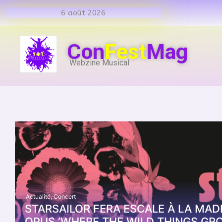
6 août 2026
Con
Fest
Mag
Webzine Musical
Actualité
,
Concert
STARSAILOR FERA ESCALE À LA MADE
OPUS ‘WHERE THE WILD THINGS GR