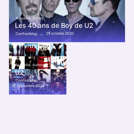
Actualité
,
Autres
Les 40 ans de Boy de U2
25 octobre 2020
ConFestMag
Actualité
,
Autres
U2
ConFestMag
10 septembre 2020