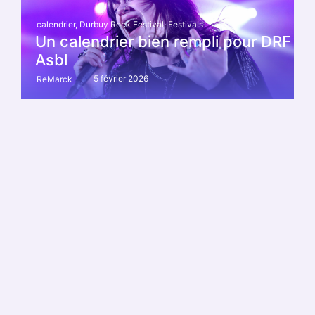
calendrier
,
Durbuy Rock Festival
,
Festivals
Un calendrier bien rempli pour DRF
Asbl
5 février 2026
ReMarck