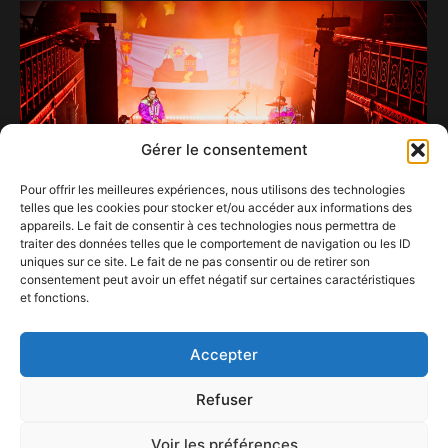
Gérer le consentement
Pour offrir les meilleures expériences, nous utilisons des technologies
telles que les cookies pour stocker et/ou accéder aux informations des
appareils. Le fait de consentir à ces technologies nous permettra de
traiter des données telles que le comportement de navigation ou les ID
uniques sur ce site. Le fait de ne pas consentir ou de retirer son
consentement peut avoir un effet négatif sur certaines caractéristiques
Louise Barreau et Coline BLF envoûtent le
et fonctions.
Museum du Botanique
16 février 2025
Accepter
Refuser
Voir les préférences