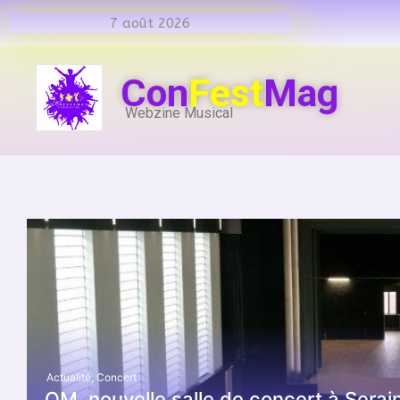
7 août 2026
Con
Fest
Mag
Webzine Musical
Actualité
,
Concert
OM, nouvelle salle de concert à Serai